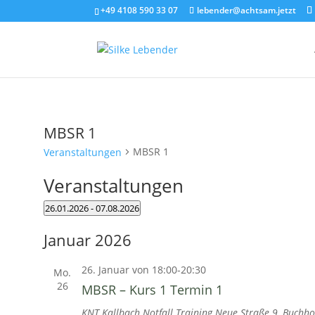
+49 4108 590 33 07
lebender@achtsam.jetzt
MBSR 1
MBSR 1
Veranstaltungen
Veranstaltungen
26.01.2026
 - 
07.08.2026
Datum
Januar 2026
wählen.
26. Januar von 18:00
-
20:30
Mo.
26
MBSR – Kurs 1 Termin 1
KNT Kallbach Notfall Training
Neue Straße 9, Buchho