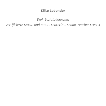
Silke Lebender
Dipl. Sozialpädagogin
zertifizierte MBSR- und MBCL- Lehrerin – Senior Teacher Level 3
Fördermitglied
Schutzgemeinschaft Deutsc
Wald Landesverband Hamb
e. V.