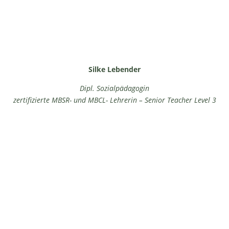
Silke Lebender
Dipl. Sozialpädagogin
zertifizierte MBSR- und MBCL- Lehrerin – Senior Teacher Level 3
Fördermitglied
Schutzgemeinschaft Deutsc
Wald Landesverband Hamb
e. V.