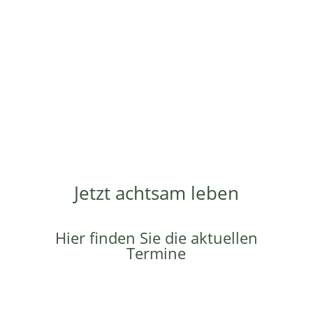
sie wirklich siehst, oder ob
du nur deine Gedanken über
sie siehst.”
– Jon Kabat-Zinn
Jetzt achtsam leben
Hier finden Sie die aktuellen
Termine