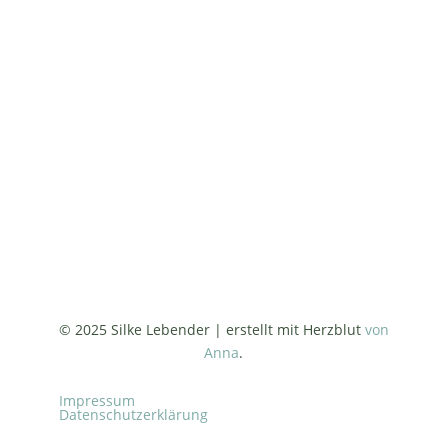
Fördermitglied Schutzgemeinschaft Deutscher Wald
Landesverband Hamburg e. V.
Bezuschusst von Krankenkassen
© 2025 Silke Lebender | erstellt mit Herzblut
von
Anna
.
Impressum
Datenschutzerklärung