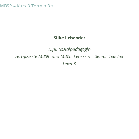
MBSR – Kurs 3 Termin 3
»
Silke Lebender
Dipl. Sozialpädagogin
zertifizierte MBSR- und MBCL- Lehrerin – Senior Teacher
Level 3
Fördermitglied Schutzgemeinschaft Deutscher Wald
Landesverband Hamburg e. V.