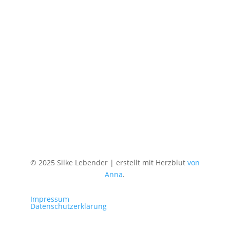
Fördermitglied Schutzgemeinschaft Deutscher Wald
Landesverband Hamburg e. V.
Bezuschusst von Krankenkassen
© 2025 Silke Lebender | erstellt mit Herzblut
von
Anna
.
Impressum
Datenschutzerklärung