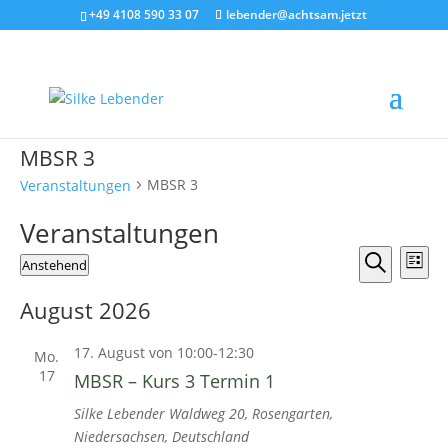
+49 4108 590 33 07
lebender@achtsam.jetzt
MBSR 3
MBSR 3
Veranstaltungen
Veranstaltungen
Verans
Ver
Anstehend
Liste
Ans
Suche
Suche
Datum
Nav
und
August 2026
wählen.
Ansicht
17. August von 10:00
-
12:30
Naviga
Mo.
17
MBSR – Kurs 3 Termin 1
Silke Lebender
Waldweg 20, Rosengarten,
Niedersachsen, Deutschland